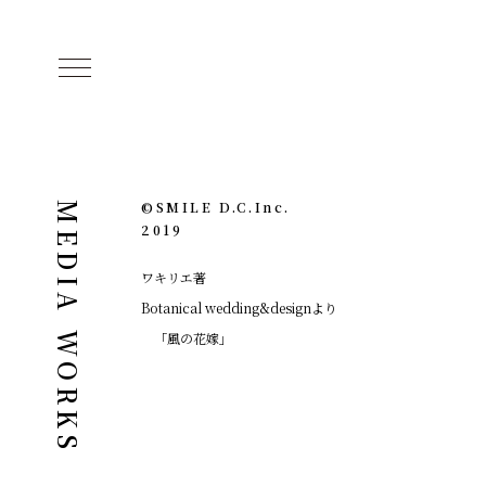
©︎SMILE D.C.Inc.
MEDIA WORKS
2019
ワキリエ著
Botanical wedding&designより
「風の花嫁」