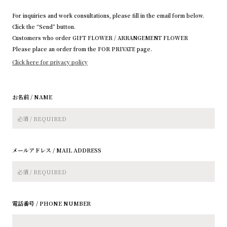
For inquiries and work consultations, please ﬁll in the email form below.
Click the “Send” button.
Customers who order GIFT FLOWER / ARRANGEMENT FLOWER
Please place an order from the
FOR PRIVATE page
.
Click here for privacy policy
お名前 / NAME
メールアドレス / MAIL ADDRESS
電話番号 / PHONE NUMBER