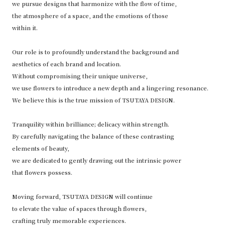
we pursue designs that harmonize with the flow of time,
the atmosphere of a space, and the emotions of those
within it.
Our role is to profoundly understand the background and
aesthetics of each brand and location.
Without compromising their unique universe,
we use flowers to introduce a new depth and a lingering resonance.
We believe this is the true mission of TSUTAYA DESIGN.
Tranquility within brilliance; delicacy within strength.
By carefully navigating the balance of these contrasting
elements of beauty,
we are dedicated to gently drawing out the intrinsic power
that flowers possess.
Moving forward, TSUTAYA DESIGN will continue
to elevate the value of
spaces through flowers,
crafting truly memorable experiences.