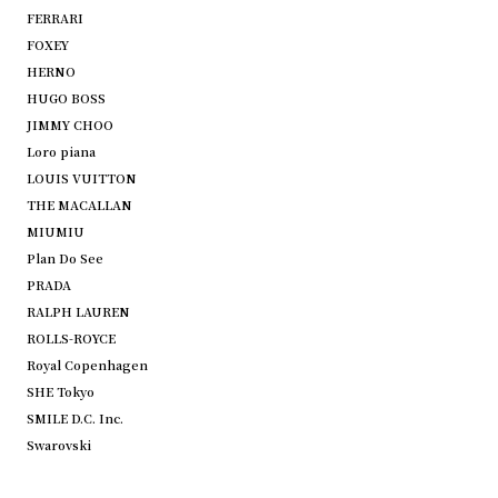
FERRARI
FOXEY
HERNO
HUGO BOSS
JIMMY CHOO
Loro piana
LOUIS VUITTON
THE MACALLAN
MIUMIU
Plan Do See
PRADA
RALPH LAUREN
ROLLS-ROYCE
Royal Copenhagen
SHE Tokyo
SMILE D.C. Inc.
Swarovski