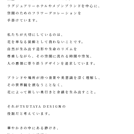
ラグジュアリーホテルやメゾンブランドを中心に、
空間のためのフラワーデコレーションを
手掛けています。
私たちが大切にしているのは、
花を単なる装飾として扱わないことです。
自然が生み出す造形や生命のリズムを
尊重しながら、
その空間に流れる時間や空気、
人の感情に寄り添うデザインを追求しています。
ブランドや場所が持つ背景や美意識を深く理解し、
その世界観を損なうことなく、
花によって新しい奥行きと余韻を生み出すこと。
それがTSUTAYA DESIGNの
役割だと考えています。
華やかさの中にある静けさ、