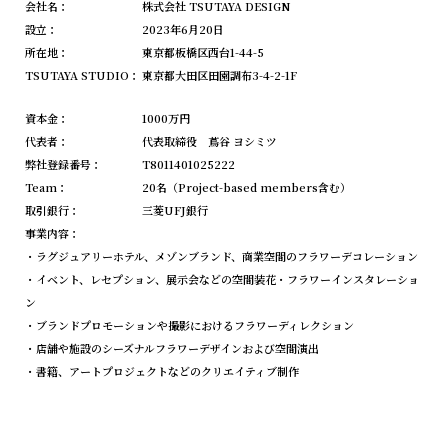
会社名：
株式会社 TSUTAYA DESIGN
設立：
2023年6月20日
所在地：
東京都板橋区西台1-44-5
TSUTAYA STUDIO：
東京都大田区田園調布3-4-2-1F
資本金：
1000万円
代表者：
代表取締役 蔦谷 ヨシミツ
弊社登録番号：
T8011401025222
Team：
20名（Project-based members含む）
取引銀行：
三菱UFJ銀行
事業内容：
・ラグジュアリーホテル、メゾンブランド、商業空間のフラワーデコレーション
・イベント、レセプション、展示会などの空間装花・フラワーインスタレーショ
ン
・ブランドプロモーションや撮影におけるフラワーディレクション
・店舗や施設のシーズナルフラワーデザインおよび空間演出
・書籍、アートプロジェクトなどのクリエイティブ制作