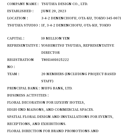
COMPANY NAME：
TSUTAYA DESIGN CO., LTD.
ESTABLISHED：
JUNE 20, 2023
LOCATION：
3-4-2 DENENCHOFU, OTA-KU, TOKYO 145-0071
TSUTAYA STUDIO：
1F, 3-4-2 DENENCHOFU, OTA-KU, TOKYO
CAPITAL：
10 MILLION YEN
REPRESENTATIVE：
YOSHIMITSU TSUTAYA, REPRESENTATIVE
DIRECTOR
REGISTRATION
T8011401025222
NO：
TEAM：
20 MEMBERS (INCLUDING PROJECT-BASED
STAFF)
PRINCIPAL BANK：
MUFG BANK, LTD.
BUSINESS ACTIVITIES：
FLORAL DECORATION FOR LUXURY HOTELS,
HIGH-END MAISONS, AND COMMERCIAL SPACES.
SPATIAL FLORAL DESIGN AND INSTALLATIONS FOR EVENTS,
RECEPTIONS, AND EXHIBITIONS.
FLORAL DIRECTION FOR BRAND PROMOTIONS AND