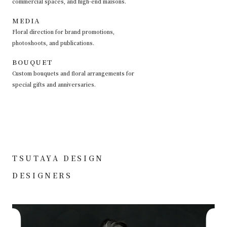
commercial spaces, and high-end maisons.
MEDIA
Floral direction for brand promotions,
photoshoots, and publications.
BOUQUET
Custom bouquets and floral arrangements for
special gifts and anniversaries.
TSUTAYA DESIGN
DESIGNERS