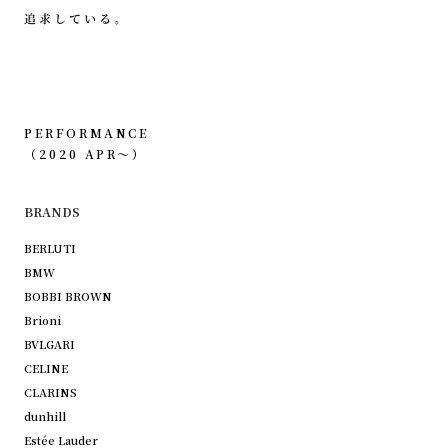
PERFORMANCE
（2020 APR〜）
BRANDS
BERLUTI
BMW
BOBBI BROWN
Brioni
BVLGARI
CELINE
CLARINS
dunhill
Estée Lauder