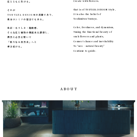
Create with flowers.
花とともに生ける。
that is of TSUTAYA DESIGN Style,
それが
It is also the belief of
TSUTAYA DESIGNの流儀であり、
Yoshimitsu Tsutaya.
蔦谷ヨシミツの信念でもある。
Color, freshness, and dynamism,
色彩・水々しさ・躍動感、
Tuning the functional beauty of
そんな花と植物の機能美を調律し、
such flowers and plants,
偶然と必然を繋いで
Connect chance and inevitability
「新たなる自然美」へと
To “neo - natural beauty”
導き続ける。
Continue to guide.
ABOUT