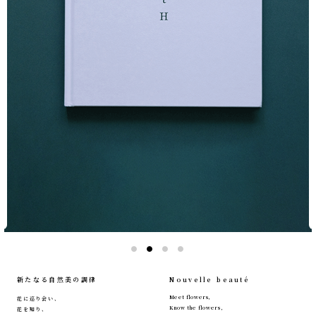
1
2
3
4
新たなる自然美の調律
Nouvelle beauté
Meet flowers,
花に巡り会い、
Know the flowers,
花を知り、